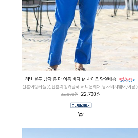
리넨 블루 남자 롱 마 여름 바지 M 사이즈 당일배송
신혼여행커플옷,신혼여행커플룩,허니문웨어,남자비치웨어,여름
22,700원
32,000원