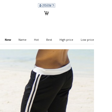
New
Name
Hot
Best
High price
Low price