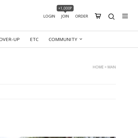
+1,000P
LOGIN
JOIN
ORDER
OVER-UP
ETC
COMMUNITY
HOME
>
MAN