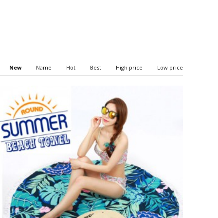
New
Name
Hot
Best
High price
Low price