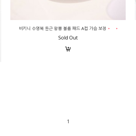
비키니 수영복 둥근 왕뽕 볼륨 패드 A컵 가슴 보정
Sold Out
1