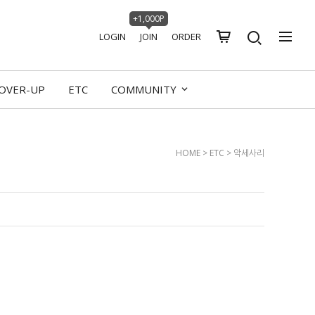
+1,000P
LOGIN
JOIN
ORDER
OVER-UP
ETC
COMMUNITY
HOME
>
ETC
>
악세사리