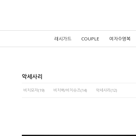
래시가드
COUPLE
여자수영복
악세사리
비치모자(19)
비치백/비치슈즈(14)
악세사리(12)