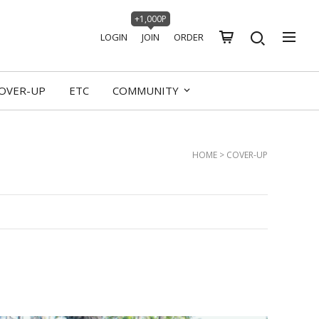
+1,000P
LOGIN
JOIN
ORDER
OVER-UP
ETC
COMMUNITY
HOME
>
COVER-UP