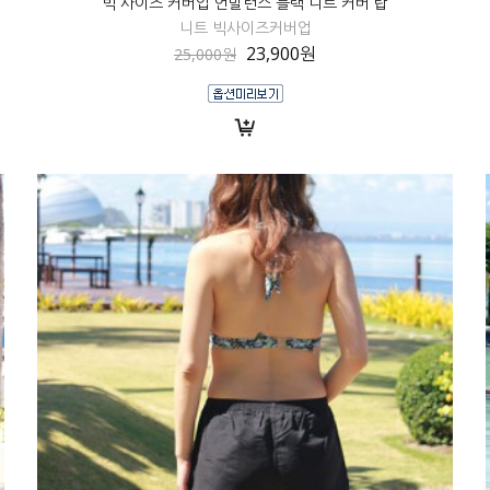
빅 사이즈 커버업 언발런스 블랙 니트 커버 탑
니트 빅사이즈커버업
23,900원
25,000원