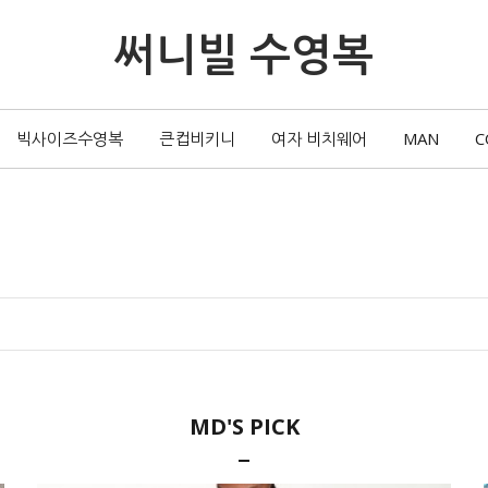
써니빌 수영복
빅사이즈수영복
큰컵비키니
여자 비치웨어
MAN
C
MD'S PICK