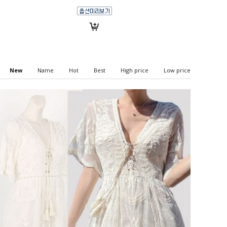
New
Name
Hot
Best
High price
Low price