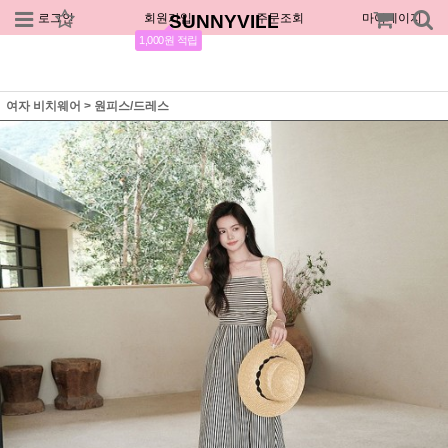
로그인
회원가입
SUNNYVILL
주문조회
마이페이지
1,000원 적립
여자 비치웨어
>
원피스/드레스