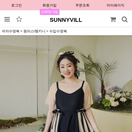
로그인
회원가입
주문조회
마이페이지
1,000원 적립
SUNNYVILL
여자수영복
>
원피스/탱키니
>
수입수영복