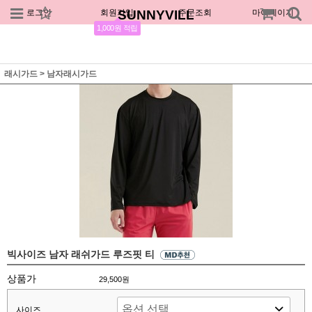
로그인
회원가입
SUNNYVILL
주문조회
마이페이지
1,000원 적립
래시가드
>
남자래시가드
빅사이즈 남자 래쉬가드 루즈핏 티
상품가
29,500원
사이즈