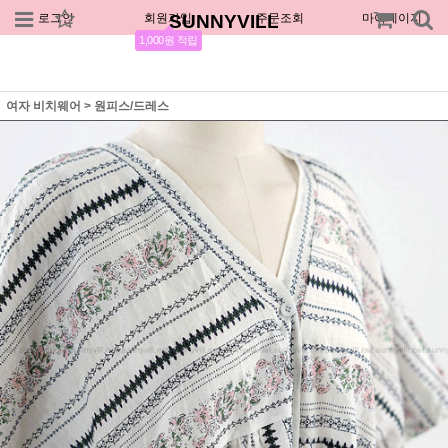
로그인
회원가입
SUNNYVILL
주문조회
마이페이지
1,000원 적립
여자 비치웨어
>
원피스/드레스