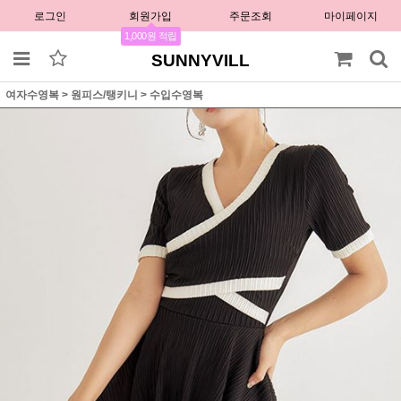
로그인
회원가입
주문조회
마이페이지
1,000원 적립
SUNNYVILL
여자수영복
>
원피스/탱키니
>
수입수영복