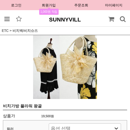
로그인
회원가입
주문조회
마이페이지
1,000원 적립
SUNNYVILL
ETC
>
비치백/비치슈즈
비치가방 플라워 왕골
상품가
19,500원
컬러