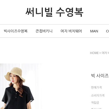
써니빌 수영복
빅사이즈수영복
큰컵비키니
여자 비치웨어
MAN
C
HOME
>
여자 
빅 사이즈
판매가격
소비자가격
적립금